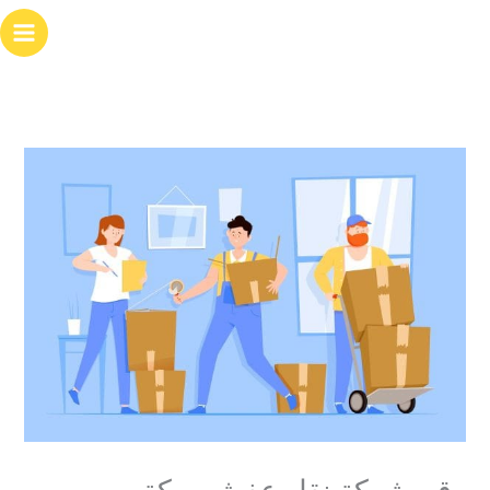
خطي
لى
لمحتوى