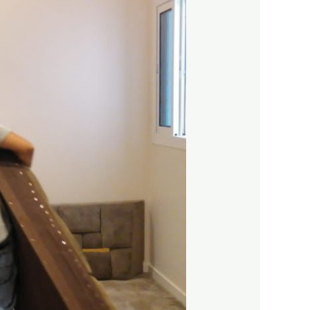
أرخص
شركة
نقل
عفش
بمكة
المكرمة