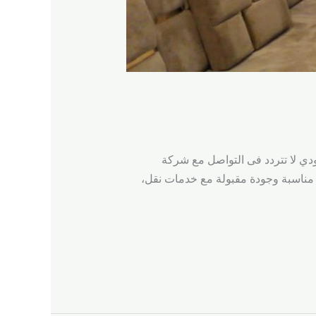
مة بسعر يبدأ من 450 ريال سعودي وبعد الخصم يكون السعر 300 ريال سعودي لا تتردد فى التواصل مع شركة
كرمة بأسعار مناسبة وجودة مقبولة مع خدمات نقل،