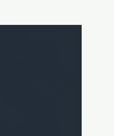
شركة
نقل
عفش
فى
مكه
المكرمه