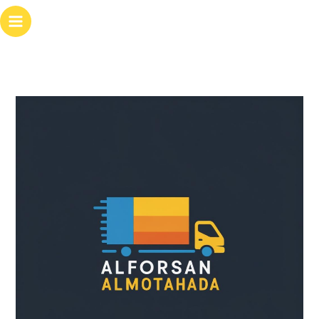
خطي
لى
لمحتوى